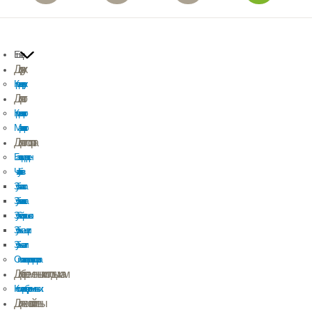
Еще
Для рук
Крем для рук
Для ног
Крем для ног
Маски для ног
Для полости рта
Бальзам для десен
Чистка зубов
Зубная паста
Зубная гель паста
Зубной порошок
Зубные щетки
Зубные нити
Ополаскиватель для полости рта
Для беременных и молодых мам
Косметика для беременных
Для женской гигиены