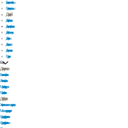
Гель для интимной гигиены
Прокладки и тампоны
Для детей
Детская зубная паста
Детская гелевая зубная паста
Детский шампунь
Детский крем
Детское масло
Детское молочко
Подгузники
Еще
Для мужчин
Бальзам после бритья
Лосьон после бритья
Мужской гель для душа
Пена для бритья
Для уборки
Универсальные моющие средства
Моющие средства для кухни
Средства для уборки туалетов
Средства для уборки ванны