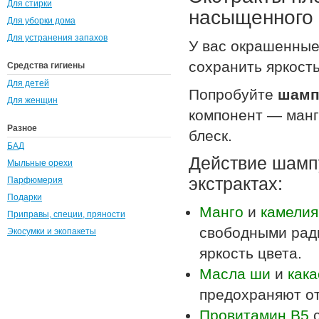
Для стирки
насыщенного 
Для уборки дома
Для устранения запахов
У вас окрашенные
сохранить яркост
Средства гигиены
Для детей
Попробуйте
шамп
Для женщин
компонент — манго
Разное
блеск.
БАД
Действие шамп
Мыльные орехи
экстрактах:
Парфюмерия
Подарки
Манго
и
камелия
Приправы, специи, пряности
свободными рад
Экосумки и экопакеты
яркость цвета.
Масла ши
и
кака
предохраняют от
Провитамин В5
с