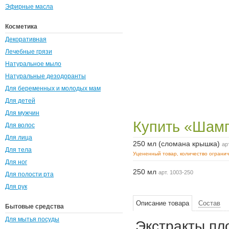
Эфирные масла
Косметика
Декоративная
Лечебные грязи
Натуральное мыло
Натуральные дезодоранты
Для беременных и молодых мам
Для детей
Для мужчин
Купить «Шамп
Для волос
Для лица
250 мл (сломана крышка)
ар
Для тела
Уцененный товар, количество ограни
Для ног
250 мл
арт. 1003-250
Для полости рта
Для рук
Описание товара
Состав
Бытовые средства
Для мытья посуды
Экстракты пл