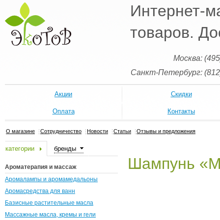
Интернет-м
товаров. До
Москва: (495
Санкт-Петербург: (812
Акции
Скидки
Оплата
Контакты
О магазине
Сотрудничество
Новости
Статьи
Отзывы и предложения
категории
бренды
Шампунь «М
Ароматерапия и массаж
Аромалампы и аромамедальоны
Аромасредства для ванн
Базисные растительные масла
Массажные масла, кремы и гели