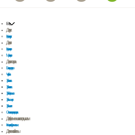
Еще
Для рук
Крем для рук
Для ног
Крем для ног
Маски для ног
Для полости рта
Бальзам для десен
Чистка зубов
Зубная паста
Зубная гель паста
Зубной порошок
Зубные щетки
Зубные нити
Ополаскиватель для полости рта
Для беременных и молодых мам
Косметика для беременных
Для женской гигиены