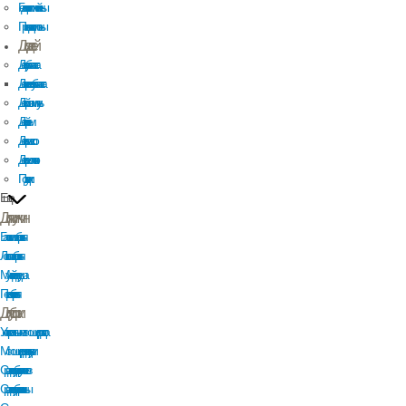
Гель для интимной гигиены
Прокладки и тампоны
Для детей
Детская зубная паста
Детская гелевая зубная паста
Детский шампунь
Детский крем
Детское масло
Детское молочко
Подгузники
Еще
Для мужчин
Бальзам после бритья
Лосьон после бритья
Мужской гель для душа
Пена для бритья
Для уборки
Универсальные моющие средства
Моющие средства для кухни
Средства для уборки туалетов
Средства для уборки ванны