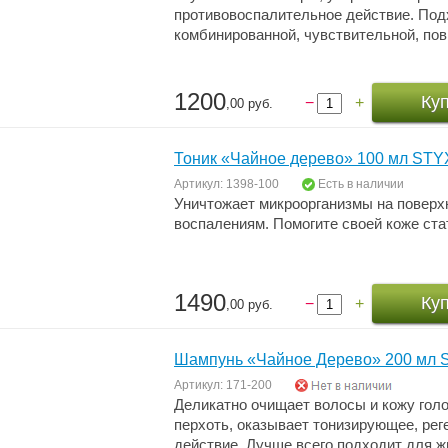
противовоспалительное действие. Под
комбинированной, чувствительной, по
1200
Ку
−
+
,00 руб.
Тоник «Чайное дерево» 100 мл STYX
Артикул: 1398-100
Есть в наличии
Уничтожает микроорганизмы на поверхн
воспалениям. Помогите своей коже ста
1490
Ку
−
+
,00 руб.
Шампунь «Чайное Дерево» 200 мл S
Артикул: 171-200
Деликатно очищает волосы и кожу голо
перхоть, оказывает тонизирующее, ре
действие. Лучше всего подходит для ж