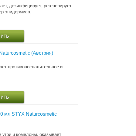
ает, дезинфицирует, регенерирует
ер эпидермиса.
пить
aturcosmetic (Австрия)
ает противовоспалительное и
пить
0 мл STYX Naturcosmetic
е угри и комедоны, оказывает