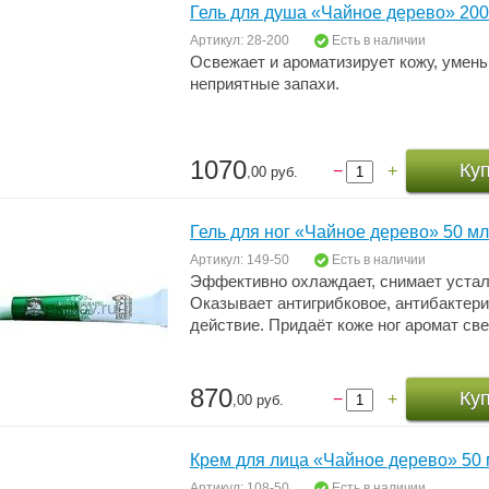
Гель для душа «Чайное дерево» 200
Артикул: 28-200
Есть в наличии
Освежает и ароматизирует кожу, умень
неприятные запахи.
1070
Ку
−
+
,00 руб.
Гель для ног «Чайное дерево» 50 мл
Артикул: 149-50
Есть в наличии
Эффективно охлаждает, снимает устало
Оказывает антигрибковое, антибактер
действие. Придаёт коже ног аромат св
870
Ку
−
+
,00 руб.
Крем для лица «Чайное дерево» 50 
Артикул: 108-50
Есть в наличии