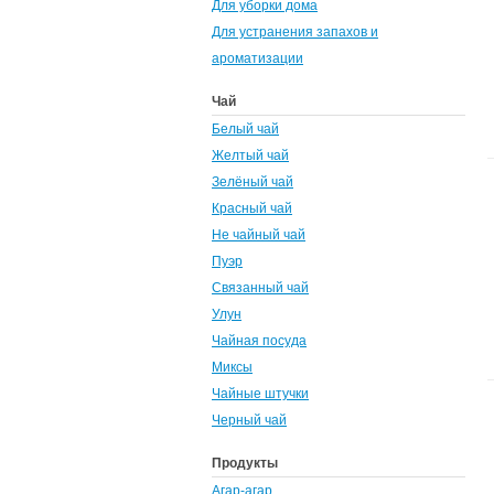
Для уборки дома
Для устранения запахов и
ароматизации
Чай
Белый чай
Желтый чай
Зелёный чай
Красный чай
Не чайный чай
Пуэр
Связанный чай
Улун
Чайная посуда
Миксы
Чайные штучки
Черный чай
Продукты
Агар-агар