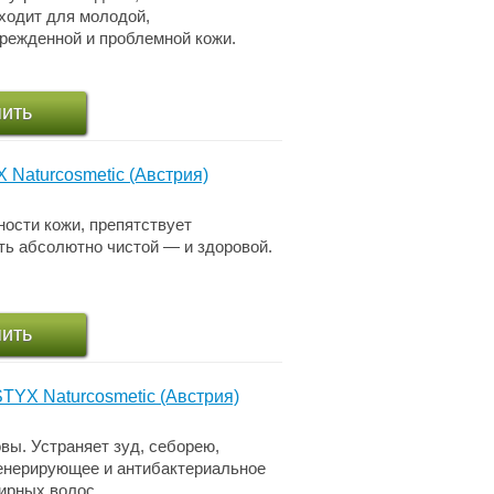
ходит для молодой,
врежденной и проблемной кожи.
пить
 Naturcosmetic (Австрия)
ости кожи, препятствует
ть абсолютно чистой — и здоровой.
пить
TYX Naturcosmetic (Австрия)
вы. Устраняет зуд, себорею,
генерирующее и антибактериальное
ирных волос.